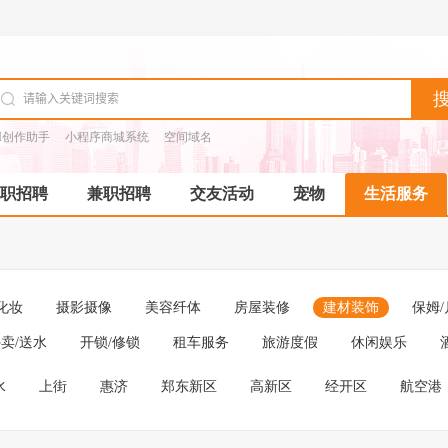
I创作助手
小程序商城系统
空间域名
职招聘
兼职招聘
交友活动
宠物
生活服务
化妆
摄影摄像
美容纤体
房屋装修
建材装饰
保姆/
卖/送水
开锁/修锁
租车服务
旅游度假
休闲娱乐
水
上街
惠济
郑东新区
高新区
经开区
航空港