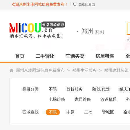
欢迎来到米凑同城信息免费发布！
收藏到桌面
·
郑州
[切换]
A
首页
二手转让
车辆买卖
房屋租售
全
郑州米凑同城信息免费发布
>
郑州生活服务
>
郑州建材装饰
栏目分类
不限
驾校服务
陪驾/代驾
婚庆/
电脑维修
家居维修
管道疏通
外
区域查找
不限
中原
二七
管城区
金