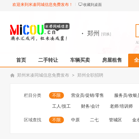
欢迎来到米凑同城信息免费发布！
收藏到桌面
·
郑州
[切换]
A
首页
二手转让
车辆买卖
房屋租售
全
郑州米凑同城信息免费发布
>
郑州全职招聘
栏目分类
不限
营业员/促销/零售
服务员/收银
工人/技工
财务/会计
老师/培训师
区域查找
不限
中原
二七
管城区
金