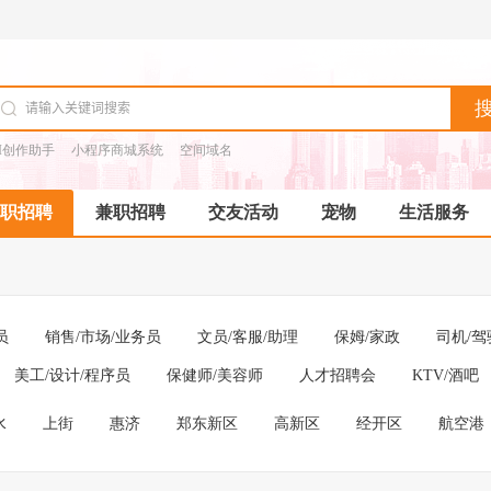
I创作助手
小程序商城系统
空间域名
职招聘
兼职招聘
交友活动
宠物
生活服务
员
销售/市场/业务员
文员/客服/助理
保姆/家政
司机/驾
美工/设计/程序员
保健师/美容师
人才招聘会
KTV/酒吧
水
上街
惠济
郑东新区
高新区
经开区
航空港