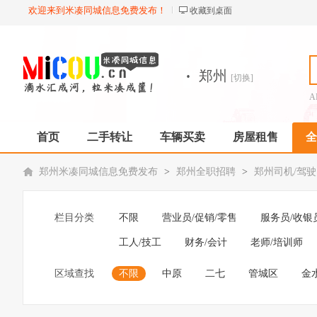
欢迎来到米凑同城信息免费发布！
收藏到桌面
·
郑州
[切换]
A
首页
二手转让
车辆买卖
房屋租售
全
郑州米凑同城信息免费发布
>
郑州全职招聘
>
郑州司机/驾
栏目分类
不限
营业员/促销/零售
服务员/收银
工人/技工
财务/会计
老师/培训师
区域查找
不限
中原
二七
管城区
金