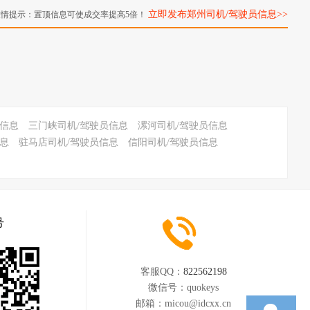
立即发布郑州司机/驾驶员信息>>
友情提示：置顶信息可使成交率提高5倍！
员信息
三门峡司机/驾驶员信息
漯河司机/驾驶员信息
息
驻马店司机/驾驶员信息
信阳司机/驾驶员信息
号
客服QQ：
822562198
微信号：
quokeys
邮箱：
micou@idcxx.cn