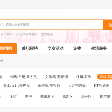
I创作助手
小程序商城系统
空间域名
职招聘
兼职招聘
交友活动
宠物
生活服务
驶员
员
销售/市场/业务员
文员/客服/助理
保姆/家政
司机/驾
美工/设计/程序员
保健师/美容师
人才招聘会
KTV/酒吧
水
上街
惠济
郑东新区
高新区
经开区
航空港