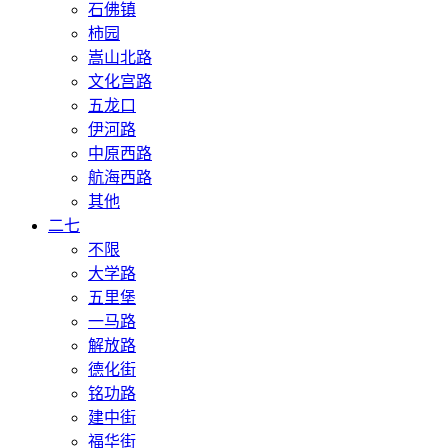
石佛镇
柿园
嵩山北路
文化宫路
五龙口
伊河路
中原西路
航海西路
其他
二七
不限
大学路
五里堡
一马路
解放路
德化街
铭功路
建中街
福华街