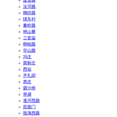
建设路
汝河路
棉纺路
绿东村
秦岭路
林山寨
三官庙
桐柏路
华山路
冯庄
周新庄
西站
齐礼阎
燕庄
碧沙岗
帝湖
淮河西路
凯旋门
陇海西路