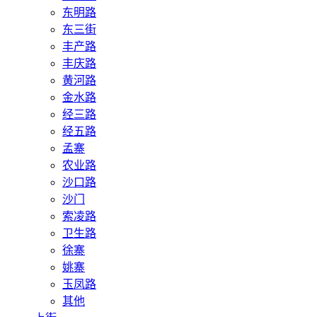
东明路
东三街
丰产路
丰庆路
黄河路
金水路
经三路
经五路
孟寨
农业路
沙口路
沙门
索凌路
卫生路
徐寨
姚寨
玉凤路
其他