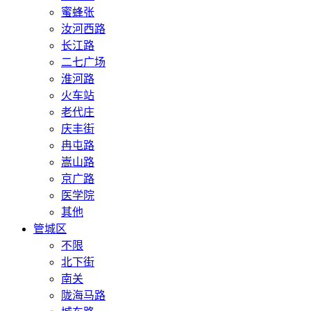
蜜蜂张
汝河西路
长江路
二七广场
淮河路
火车站
老代庄
庆丰街
冉屯路
嵩山路
京广路
医学院
其他
管城区
不限
北下街
南关
陇海马路