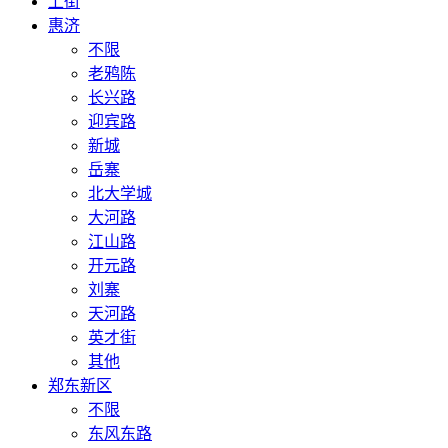
上街
惠济
不限
老鸦陈
长兴路
迎宾路
新城
岳寨
北大学城
大河路
江山路
开元路
刘寨
天河路
英才街
其他
郑东新区
不限
东风东路