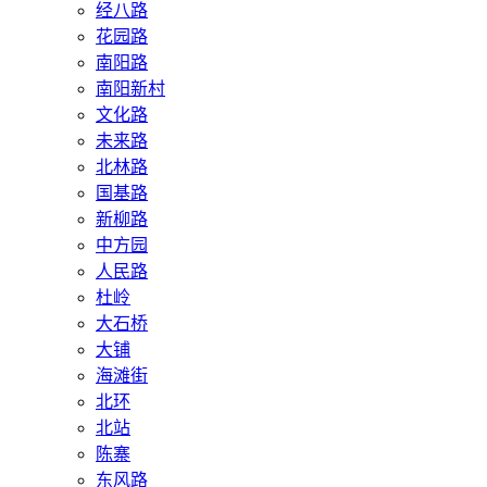
经八路
花园路
南阳路
南阳新村
文化路
未来路
北林路
国基路
新柳路
中方园
人民路
杜岭
大石桥
大铺
海滩街
北环
北站
陈寨
东风路