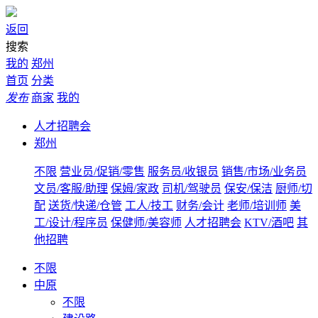
返回
搜索
我的
郑州
首页
分类
发布
商家
我的
人才招聘会
郑州
不限
营业员/促销/零售
服务员/收银员
销售/市场/业务员
文员/客服/助理
保姆/家政
司机/驾驶员
保安/保洁
厨师/切
配
送货/快递/仓管
工人/技工
财务/会计
老师/培训师
美
工/设计/程序员
保健师/美容师
人才招聘会
KTV/酒吧
其
他招聘
不限
中原
不限