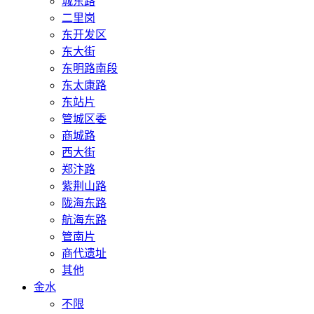
城东路
二里岗
东开发区
东大街
东明路南段
东太康路
东站片
管城区委
商城路
西大街
郑汴路
紫荆山路
陇海东路
航海东路
管南片
商代遗址
其他
金水
不限