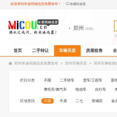
欢迎来到米凑同城信息免费发布！
收藏到桌面
·
郑州
[切换]
A
首页
二手转让
车辆买卖
房屋租售
全
郑州米凑同城信息免费发布
>
郑州车辆买卖
>
郑州车辆收购
栏目分类
不限
二手轿车
货车/工程车
面
摩托车/燃气车
电动车
自行车
区域查找
不限
中原
二七
管城区
金