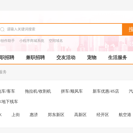
I创作助手
小程序商城系统
空间域名
职招聘
兼职招聘
交友活动
宠物
生活服务
服务
包车/客车
拖拉机/收割机
拼车/顺风车
新车优惠/4S店
汽
本地下线车
水
上街
惠济
郑东新区
高新区
经开区
航空港